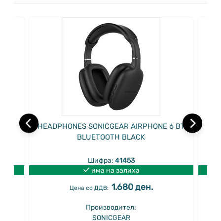
HEADPHONES SONICGEAR AIRPHONE 6 BT
BLUETOOTH BLACK
He
Шифра:
41453
има на залиха
1.680 ден.
Цена со ДДВ:
Производител:
SONICGEAR