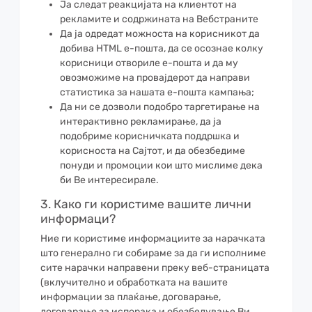
Ја следат реакцијата на клиентот на
рекламите и содржината на Вебстраните
Да ја одредат можноста на корисникот да
добива HTML е-пошта, да се осознае колку
корисници отвориле е-пошта и да му
овозможиме на провајдерот да направи
статистика за нашата е-пошта кампања;
Да ни се дозволи подобро таргетирање на
интерактивно рекламирање, да ја
подобриме корисничката поддршка и
корисноста на Сајтот, и да обезбедиме
понуди и промоции кои што мислиме дека
би Ве интересирале.
3. Како ги користиме вашите лични
информаци?
Ние ги користиме информациите за нарачката
што генерално ги собираме за да ги исполниме
сите нарачки направени преку веб-страницата
(вклучително и обработката на вашите
информации за плаќање, договарање,
договарање за испорака и обезбедување Ви