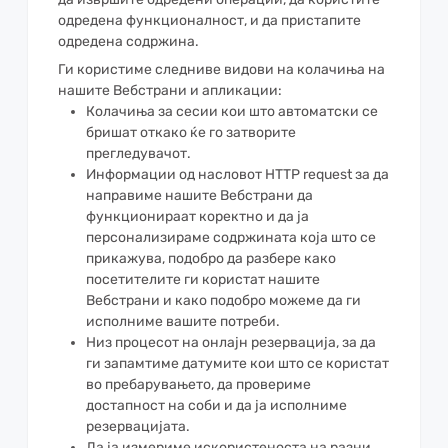
одредена функционалност, и да пристапите
одредена содржина.
Ги користиме следниве видови на колачиња на
нашите Вебстрани и апликации:
Колачиња за сесии кои што автоматски се
бришат откако ќе го затворите
прегледувачот.
Информации од насловот HTTP request за да
направиме нашите Вебстрани да
функционираат коректно и да ја
персонализираме содржината која што се
прикажува, подобро да разбере како
посетителите ги користат нашите
Вебстрани и како подобро можеме да ги
исполниме вашите потреби.
Низ процесот на онлајн резервација, за да
ги запамтиме датумите кои што се користат
во пребарувањето, да провериме
достапност на соби и да ја исполниме
резервацијата.
Да ја измериме искористеноста на разни