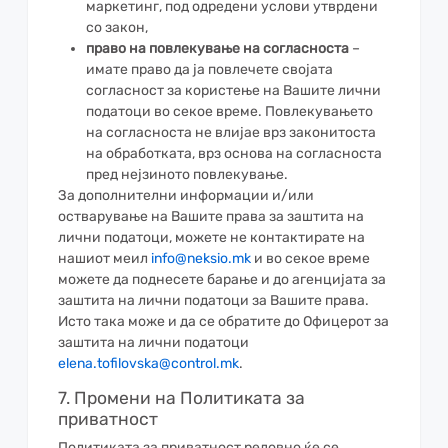
маркетинг, под одредени услови утврдени
со закон,
право на повлекување на согласноста
–
имате право да ја повлечете својата
согласност за користење на Вашите лични
податоци во секое време. Повлекувањето
на согласноста не влијае врз законитоста
на обработката, врз основа на согласноста
пред нејзиното повлекување.
За дополнителни информации и/или
остварување на Вашите права за заштита на
лични податоци, можете не контактирате на
нашиот меил
info@neksio.mk
и во секое време
можете да поднесете барање и до агенцијата за
заштита на лични податоци за Вашите права.
Исто така може и да се обратите до Офицерот за
заштита на лични податоци
elena.tofilovska@control.mk
.
7. Промени на Политиката за
приватност
Политиката за приватност редовно ќе се