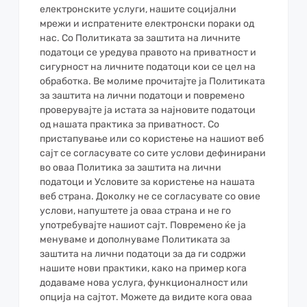
електронските услуги, нашите социјални
мрежи и испратените електронски пораки од
нас. Со Политиката за заштита на личните
податоци се уредува правото на приватност и
сигурност на личните податоци кои се цел на
обработка. Ве молиме прочитајте ја Политиката
за заштита на лични податоци и повремено
проверувајте ја истата за најновите податоци
од нашата практика за приватност. Со
пристaпување или со користење на нашиот веб
сајт се согласувате со сите услови дефинирани
во оваа Политика за заштитa на лични
податоци и Условите за користење на нашата
веб страна. Доколку не се согласувате со овие
услови, напуштете ја оваа страна и не го
употребувајте нашиот сајт. Повремено ќе ја
менуваме и дополнуваме Политиката за
заштита на лични податоци за да ги содржи
нашите нови практики, како на пример кога
додаваме нова услуга, функционалност или
опција на сајтот. Можете да видите кога оваа