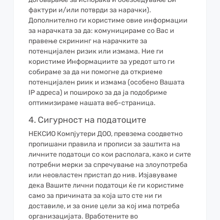
фактури и/или потврди за нарачки).
Дополнително ги користиме овие информации
за нарачката за да: комуницираме со Вас и
правење скрининг на нарачките за
потенцијален ризик или измама. Ние ги
користиме Информациите за уредот што ги
собираме за да ни помогне да откриеме
потенцијален риик и измама (особено Вашата
IP адреса) и пошироко за да ја подобриме
оптимизираме нашата веб-страница.
4. Сигурност на податоците
НЕКСИО Компјутери ДОО, превзема соодветно
пропишани правила и прописи за заштита на
личните податоци со кои располага, како и сите
потребни мерки за спречување на злоупотреба
или неовластен пристап до нив. Изјавуваме
дека Вашите лични податоци ќе ги користиме
само за причината за која што сте ни ги
доставиле, и за оние цели за кој има потреба
организацијата. Вработените во