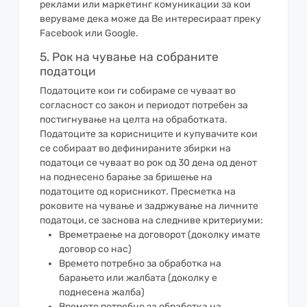
реклами или маркетинг комуникации за кои
веруваме дека може да Ве интересираат преку
Facebook или Google.
5. Рок на чување на собраните
податоци
Податоците кои ги собираме се чуваат во
согласност со закон и периодот потребен за
постигнување на целта на обработката.
Податоците за корисниците и купувачите кои
се собираат во дефинираните збирки на
податоци се чуваат во рок од 30 дена од денот
на поднесено барање за бришење на
податоците од корисникот. Пресметка на
роковите на чување и задржување на личните
податоци, се заснова на следниве критериуми:
Времетраење на договорот (доколку имате
договор со нас)
Времето потребно за обработка на
барањето или жалбата (доколку е
поднесена жалба)
Времето потребно за обработка на