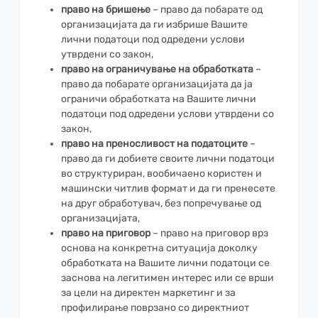
право на бришење
– право да побарате од
организацијата да ги избрише Вашите
лични податоци под одредени услови
утврдени со закон,
право на ограничување на обработката
–
право да побарате организацијата да ја
ограничи обработката на Вашите лични
податоци под одредени услови утврдени со
закон,
право на преносливост на податоците
–
право да ги добиете своите лични податоци
во структуриран, вообичаено користен и
машински читлив формат и да ги пренесете
на друг обработувач, без попречување од
организацијата,
право на приговор
– право на приговор врз
основа на конкретна ситуација доколку
обработката на Вашите лични податоци се
заснова на легитимен интерес или се врши
за цели на директен маркетинг и за
профилирање поврзано со директниот