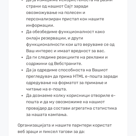
страни од нашиот Сајт заради
овозможување на полесен и
персонализиран пристап кон нашите
информации.
Да обезбедиме функционалност како
онлајн резервации, и други
функционалности кои што веруваме се од
Ваш интерес и имаат вредност за вас.
Да ги следиме реакциите на реклами и
содржини од Вебстраните.
Да ја одредиме способноста на Вашиот
прегледувач да прима HTML е-пошта заради
одредување на форматот за примање и
читање на е-пошта.
Да дознаеме колку корисници отвориле е-
пошта и да му овозможиме на нашиот
провајдер да состави агрегатна статистика
за нашата кампања.
Организацијата и нашите парнтери користат
веб зраци и пиксел тагови за да: