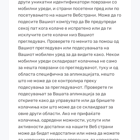
други уникатни идентификатори поврзани со
мобилни уреди, и страни посетени пред или по
посетувањето на нашите Вебстрани. Може да го
подесите Вашиот компјутер да Ве предупреди
секој пат кога колаче е испратено или да ги
исклучите сите колачи низ Вашиот
прегледувач. Проверете го менито за помош од
Вашиот прегледувач или подесувањата на
Вашиот мобилен уред за да видите како. Некои
мобилни уреди складираат колачиња не само
за нешта поврзани со прегледувачот, туку и од
областа специфична за апликацијата, нешто
што не може да се контролира преку
подесувања за прегледувачот. Проверете ги
подесувањат за Вашата апликација за да
откриете како да управувате или да бришете
колачиња кои што може да се склаидраат за
овие други области. Ако не прифаќате
колачиња, одредени можности, услуги или
активности достапни на нашите Веб страни
може да бидат недостапни или нема да можете
да извршите одредени операции, да користите