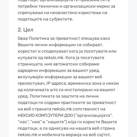
потребни технички и организациски мерки за
спречување на неовластено користење на
податоците на субјектите.
2. Цел
Оваа Политика за приватност опишува како
Вашите лични информации се собираат,
користат и споделуваат кога ја посетувате или
купувате од neksio.mk. Кога ја посетувате
страницата, ние автоматски собираме
одредени информации за вашиот уред,
вклучувајќи информации за вашиот веб
прелистувач, IP адреса, временска зона и некои
од колачињата што се инсталирани на вашиот
уред. Политиката за заштита на лични
податоци ги содржи практиките за приватност
на веб страната neksio.mk сопственост на
НЕКСИО КОМПЈУТЕРИ ДОО (“организацијата“,
“нас”, “ние” и “нашите”) која ги користи Вашите
податоци, а се однесува на нашата веб страна
neksio.mk и мобилната верзија на веб сајтот,