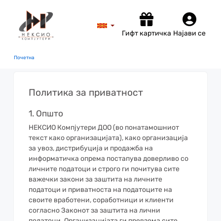
Гифт картичка
Најави се
Почетна
Политика за приватност
1. Општо
НЕКСИО Компјутери ДОО (во понатамошниот
текст како организацијата), како организација
за увоз, дистрибуција и продажба на
информатичка опрема постапува доверливо со
личните податоци и строго ги почитува сите
важечки закони за заштита на личните
податоци и приватноста на податоците на
своите вработени, соработници и клиенти
согласно Законот за заштита на лични
податоци. Организацијата ги превзема сите