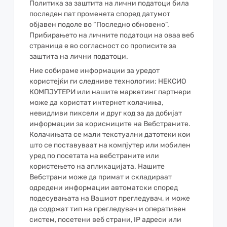
Политика за заштита на лични податоци била
последен пат променета според датумот
објавен подоле во “Последно обновено”.
Прибирањето на личните податоци на оваа веб
страница е во согласност со прописите за
заштита на лични податоци.
Ние собираме информации за уредот
користејќи ги следниве технологии: НЕКСИО
КОМПЈУТЕРИ или нашите маркетинг партнери
може да користат интернет колачиња,
невидливи пиксели и друг код за да добијат
информации за корисниците на Вебстраните.
Колачињата се мали текстуални датотеки кои
што се поставуваат на компјутер или мобилен
уред по посетата на вебстраните или
користењето на апликацијата. Нашите
Вебстрани може да примат и складираат
одредени информации автоматски според
подесувањата на Вашиот прегледувач, и може
да содржат тип на прегледувач и оперативен
систем, посетени веб страни, IP адреси или