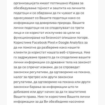
организацијата имаат потпишано Изјава за
обезбедување тајност и заштита на личните
податоци и се обврзани да ги чуваат и да се
однесувааат со Вашите податоци како со
информации од доверлива природа. Вашите
лични податоци не се споделуваат со трети
лица и се користат исклучиво за цели на
функционирање на бизнисот опишани погоре.
Користиме Facebook Pixel и Google Analytics за
да ни помогне да разбереме како нашите
клиенти ја користат нашата веб-страница. Ние
го задржуваме правото да ги споделиме вашите
лични информации со државни тела на законот
за да се спречат измами, да се спроведат
законски регулативи, да одговориме на покана,
налог за претрес или други законски
регулативи, да одговориме на покана или други
законски барања за информации што ги
добиваме или друг начин за да ги заштитиме
Вашите права. Ние ги користиме Вашите лични
информации за да Ви обезбедиме насочени