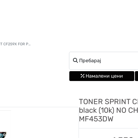
28 black (10k) NO CHIP CRG057 MF443 LBP226dw MF453DW
Пребарај
Намалени цени
TONER SPRINT C
black (10k) NO 
MF453DW