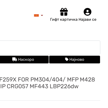
Гифт картичка
Најави се
Наскоро
Најново
F259X FOR PM304/404/ MFP M428
CHIP CRG057 MF443 LBP226dw