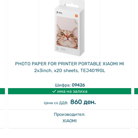
PHOTO PAPER FOR PRINTER PORTABLE XIAOMI MI
2x3inch, x20 sheets, TEJ4019GL
Шифра:
09426
има на залиха
860 ден.
Цена со ДДВ:
Производител:
XIAOMI