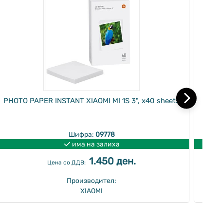
PHOTO PAPER INSTANT XIAOMI MI 1S 3", x40 sheets
F
1,7
Шифра:
09778
има на залиха
1.450 ден.
Цена со ДДВ:
Производител:
XIAOMI