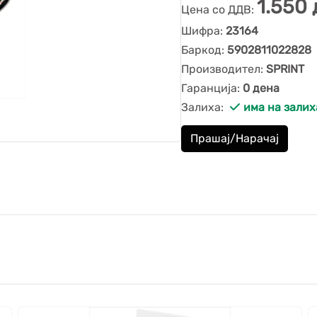
1.550 
Цена со ДДВ:
Шифра:
23164
Баркод:
5902811022828
Производител:
SPRINT
Гаранција:
0 дена
Залиха:
има на залих
Прашај/Нарачај