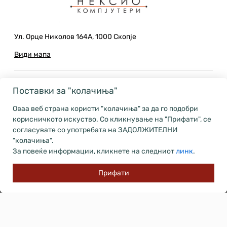
Ул. Орце Николов 164А, 1000 Скопје
Види мапа
Поставки за "колачиња"
Потребна ви е помош?
Оваа веб страна користи "колачиња" за да го подобри
корисничкото искуство. Со кликнување на "Прифати", се
02 614 2599
согласувате со употребата на ЗАДОЛЖИТЕЛНИ
"колачиња".
Понеделник – Петок: 09:00-17:00
За повеќе информации, кликнете на следниот
линк
.
sales@neksio.mk
Прифати
Попуст
Наскоро
Ново
Категории
Пребарај
Политики
Купување и испорака на производи