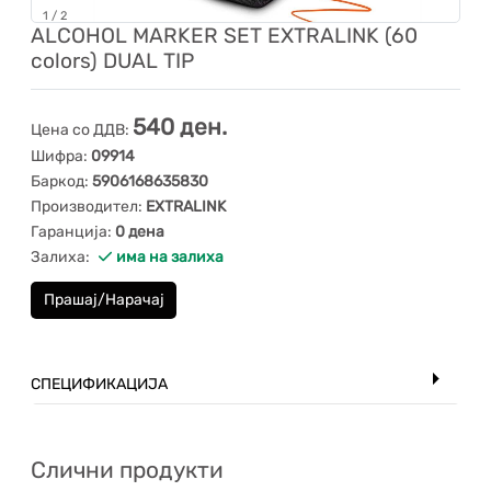
1
/
2
ALCOHOL MARKER SET EXTRALINK (60
colors) DUAL TIP
540 ден.
Цена со ДДВ:
Шифра:
09914
Баркод:
5906168635830
Производител:
EXTRALINK
Гаранција:
0 дена
Залиха:
има на залиха
Прашај/Нарачај
СПЕЦИФИКАЦИЈА
Слични продукти