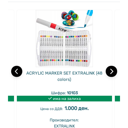
D-W
ACRYLIC MARKER SET EXTRALINK (48
WHI
e,
colors)
Шифра:
10103
има на залиха
1.000 ден.
Цена со ДДВ:
Производител:
EXTRALINK